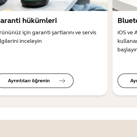
aranti hükümleri
Bluet
ününüz için garanti şartlarını ve servis
iOS ve 
lgilerini inceleyin
kullana
başlayı
Ayrıntıları öğrenin
Ay