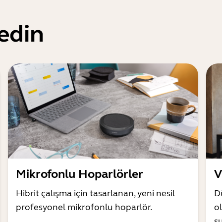
edin
Mikrofonlu Hoparlörler
V
Hibrit çalışma için tasarlanan, yeni nesil
D
profesyonel mikrofonlu hoparlör.
o
s