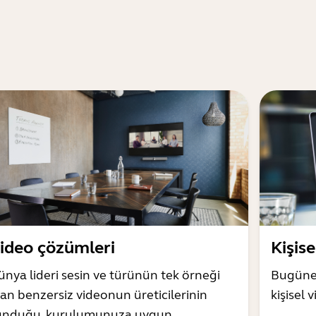
ideo çözümleri
Kişis
ünya lideri sesin ve türünün tek örneği
Bugüne 
lan benzersiz videonun üreticilerinin
kişisel
unduğu, kurulumunuza uygun