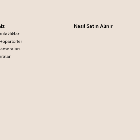
iz
Nasıl Satın Alınır
kulaklıklar
Hoparlörler
kameraları
eralar