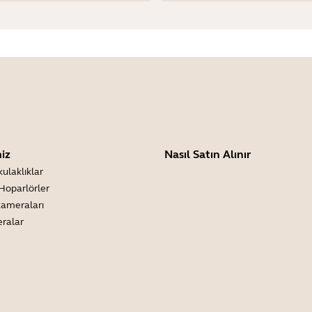
iz
Nasıl Satın Alınır
kulaklıklar
Hoparlörler
kameraları
eralar