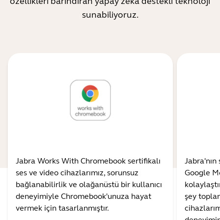
özellikleri barındıran yapay zeka destekli teknoloji
sunabiliyoruz.
Jabra Works With Chromebook sertifikalı
Jabra'nın 
ses ve video cihazlarımız, sorunsuz
Google M
bağlanabilirlik ve olağanüstü bir kullanıcı
kolaylaştı
deneyimiyle Chromebook'unuza hayat
şey toplan
vermek için tasarlanmıştır.
cihazlarım
deneyimini