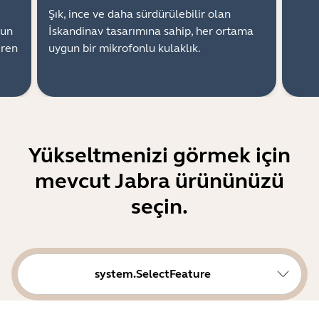
Şık, ince ve daha sürdürülebilir olan
zun
İskandinav tasarımına sahip, her ortama
iren
uygun bir mikrofonlu kulaklık.
Yükseltmenizi görmek için
mevcut Jabra ürününüzü
seçin.
system.SelectFeature