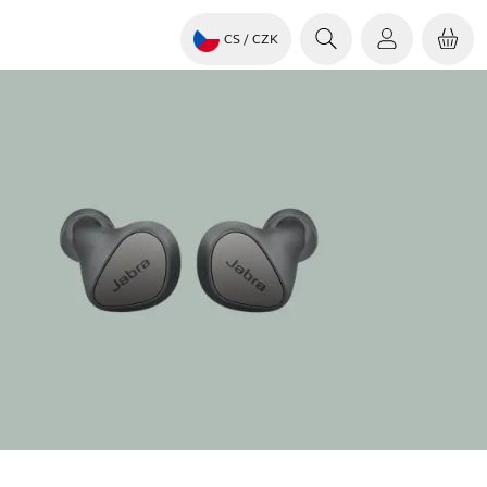
CS
/ CZK