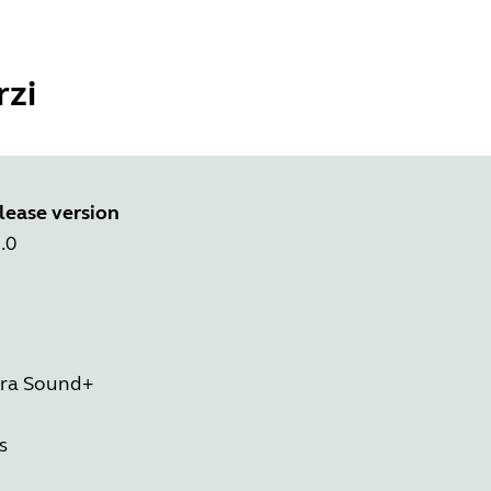
rzi
lease version
.0
abra Sound+
s