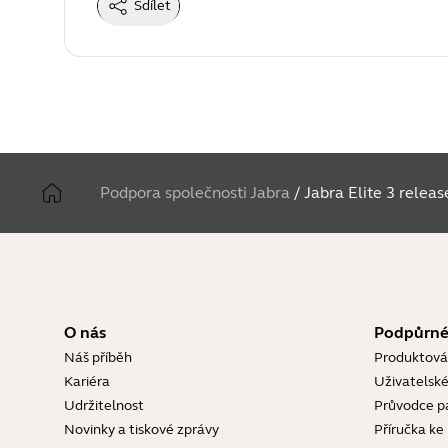
Sdílet
Podpora společnosti Jabra
/
Jabra Elite 3 releas
O nás
Podpůrné
Náš příběh
Produktová
Kariéra
Uživatelské
Udržitelnost
Průvodce p
Novinky a tiskové zprávy
Příručka ke