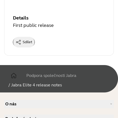
Details
First public release
Sdílet
Podpora společnosti Jabra
/
Jabra Elite 4 release notes
O nás
Náš příběh