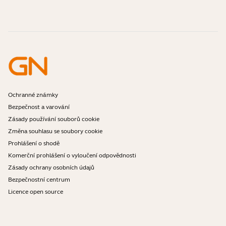
Jsou náhlavní soupravy Bluetooth bezpečné?
Kontaktujte obchodní oddělení Jabra
Příslušenství
Online objednávky
Identifikujte svůj produkt
Zaregistrujte svůj produkt
Samoobslužná oprava
Staňte se prodejcem
Firemní politika ukončení životnosti
Vývojářský program
Ochranné známky
Bezpečnost a varování
Zásady používání souborů cookie
Změna souhlasu se soubory cookie
Prohlášení o shodě
Komerční prohlášení o vyloučení odpovědnosti
Zásady ochrany osobních údajů
Bezpečnostní centrum
Licence open source