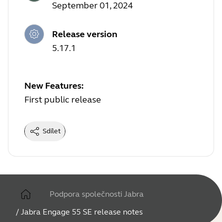
September 01, 2024
Release version
5.17.1
New Features:
First public release
Sdílet
Podpora společnosti Jabra
/
Jabra Engage 55 SE release notes