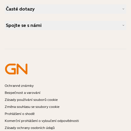
Produktová podpora
Novinky a tiskové zprávy
Časté dotazy
Uživatelské příručky
Jabra Blog
Průvodce párováním Bluetooth
Jaký typ náhlavní soupravy je vhodný pro Skype?
Případové studie
Příručka ke kompatibilitě
Spojte se s námi
Jaký typ náhlavní soupravy je vhodný pro iPhone?
Videa s návody
Jsou náhlavní soupravy Bluetooth bezpečné?
Kontaktujte obchodní oddělení Jabra
Příslušenství
Online objednávky
Identifikujte svůj produkt
Zaregistrujte svůj produkt
Samoobslužná oprava
Staňte se prodejcem
Firemní politika ukončení životnosti
Vývojářský program
Ochranné známky
Bezpečnost a varování
Zásady používání souborů cookie
Změna souhlasu se soubory cookie
Prohlášení o shodě
Komerční prohlášení o vyloučení odpovědnosti
Zásady ochrany osobních údajů