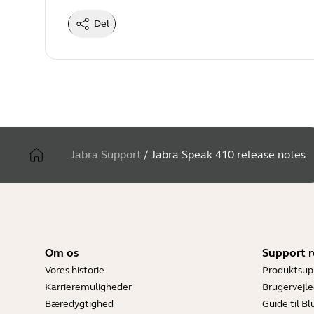
Del
Jabra Support
/
Jabra Speak 410 release notes
Om os
Support r
Vores historie
Produktsup
Karrieremuligheder
Brugervejle
Bæredygtighed
Guide til B