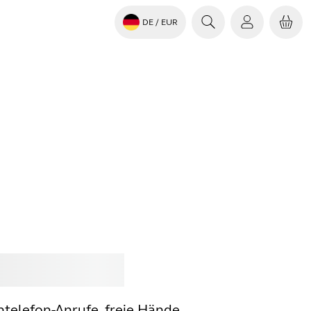
DE
/ EUR
en
Jabra
htelefon-Anrufe, freie Hände.