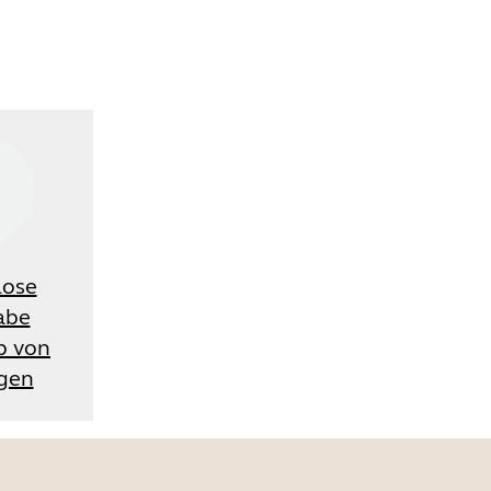
lose
abe
b von
gen