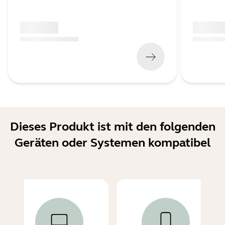
x xxx,xx xx
x xxx,xx 
(
x xxx,xx xx
x xxx xxx
)
(
x xxx,xx xx
Dieses Produkt ist mit den folgenden
Geräten oder Systemen kompatibel