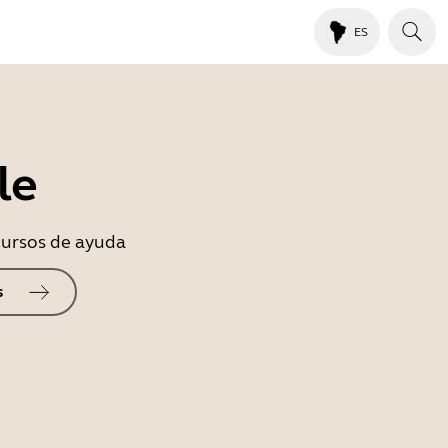
ES
le
ecursos de ayuda
s