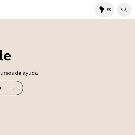
ES
le
ecursos de ayuda
s