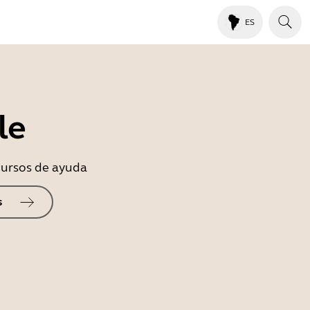
ES
le
ecursos de ayuda
s