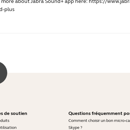
 more about Jabra Sound+ app here:
https://www.jabr
d-plus
s de soutien
Questions fréquemment po
duits
Comment choisir un bon micro-c
tilisation
Skype ?