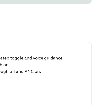
tep toggle and voice guidance.
h on.
ugh off and ANC on.