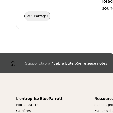
Read
soun
Partager
Support Jabra
/
Jabra Elite 65e release notes
L'entreprise BlueParrott
Ressource
Notre histoire
Support pro
Carrières
Manuels d'u