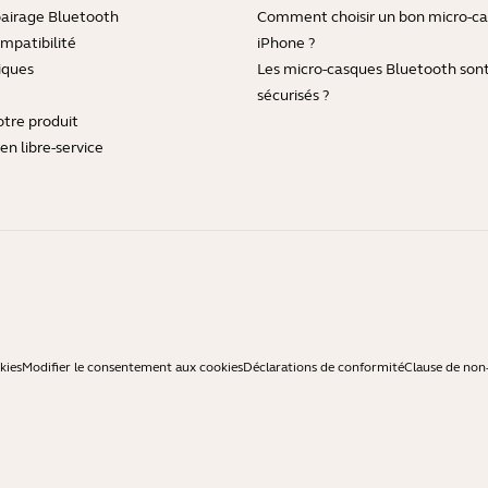
pairage Bluetooth
Comment choisir un bon micro-c
mpatibilité
iPhone ?
iques
Les micro-casques Bluetooth sont-
sécurisés ?
otre produit
en libre-service
kies
Modifier le consentement aux cookies
Déclarations de conformité
Clause de non