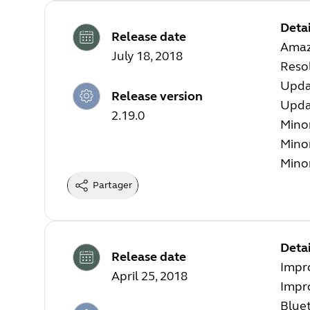
Detai
Release date
Amaz
July 18, 2018
Reso
Upda
Release version
Updat
2.19.0
Mino
Mino
Mino
Partager
Detai
Release date
Impr
April 25, 2018
Impr
Blue