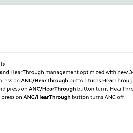
ls
and HearThrough management optimized with new 3-s
 press on
ANC/HearThrough
button turns HearThroug
nd press on
ANC/HearThrough
button turns HearThro
d press on
ANC/HearThrough
button turns ANC off.