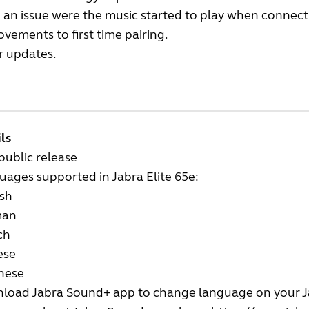
 an issue were the music started to play when connecti
vements to first time pairing.
r updates.
ls
 public release
ages supported in Jabra Elite 65e:
ish
man
ch
ese
nese
load Jabra Sound+ app to change language on your Ja