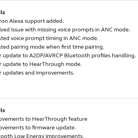
ls
on Alexa support added.
lved issue with missing voice prompts in ANC mode.
ted voice prompt timing in ANC mode.
ed pairing mode when first time pairing.
r update to A2DP/AVRCP Bluetooth profiles handling.
r update to HearThrough mode.
r updates and improvements.
ls
ovements to HearThrough feature
ovements to firmware update.
tooth Low Energy improvements.