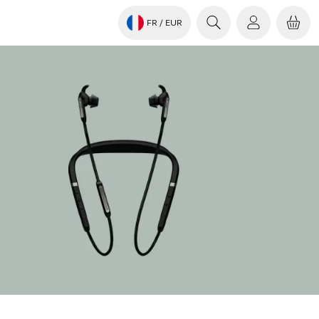
FR
/ EUR