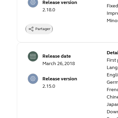
Release version
Fixed
2.18.0
Impro
Mino
Partager
Detai
Release date
First
March 26, 2018
Langu
Engl
Release version
Ger
2.15.0
Fren
Chin
Japa
Down