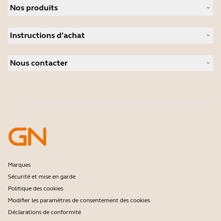
Nos produits
Carrières
Durabilité
Micro-casques
Actualité et communiqués de presse
Instructions d'achat
Speakerphones
Études de cas
Caméras de visioconférence
Localisateur de Partenaire
Caméras personnelles
Nous contacter
Distributeurs
Logiciels
Réduction pour les étudiants
Contactez notre service commercial
Accessoires
Contactez le support
Support de la boutique en ligne
Enregistrez votre produit
Programme Développeurs
Programme Partenaires
Garantie & Service
Politique de fin de vie de l'entreprise
Marques
Sécurité et mise en garde
Politique des cookies
Modifier les paramètres de consentement des cookies
Déclarations de conformité