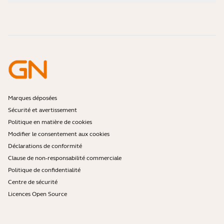
Vidéos pratiques
Les micro-casques Bluetooth sont-ils sécurisés ?
Contacter l'équipe commerciale Jabra
Accessoires
Commandes en ligne
Identifiez votre produit
Enregistrez votre produit
Réparation en libre-service
Devenir revendeur
Politique de fin de vie de l'entreprise
Programme pour développeurs
Marques déposées
Sécurité et avertissement
Politique en matière de cookies
Modifier le consentement aux cookies
Déclarations de conformité
Clause de non-responsabilité commerciale
Politique de confidentialité
Centre de sécurité
Licences Open Source