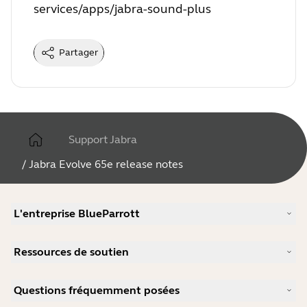
services/apps/jabra-sound-plus
Partager
Support Jabra
/
Jabra Evolve 65e release notes
L'entreprise BlueParrott
Notre histoire
Ressources de soutien
Carrières
Durabilité
Support produits
Actualité et communiqués de presse
Questions fréquemment posées
Manuels d'utilisation
blog Jabra