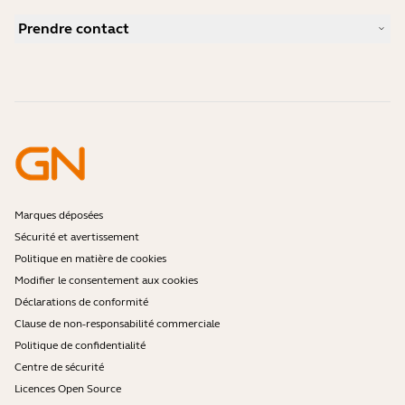
Guide d'appairage Bluetooth
Comment choisir un bon micro-casque pour Skype ?
Études de cas
Guide de compatibilité
Prendre contact
Comment choisir un bon micro-casque pour iPhone ?
Vidéos pratiques
Les micro-casques Bluetooth sont-ils sécurisés ?
Contacter l'équipe commerciale Jabra
Accessoires
Commandes en ligne
Identifiez votre produit
Enregistrez votre produit
Réparation en libre-service
Devenir revendeur
Politique de fin de vie de l'entreprise
Programme pour développeurs
Marques déposées
Sécurité et avertissement
Politique en matière de cookies
Modifier le consentement aux cookies
Déclarations de conformité
Clause de non-responsabilité commerciale
Politique de confidentialité
Centre de sécurité
Licences Open Source