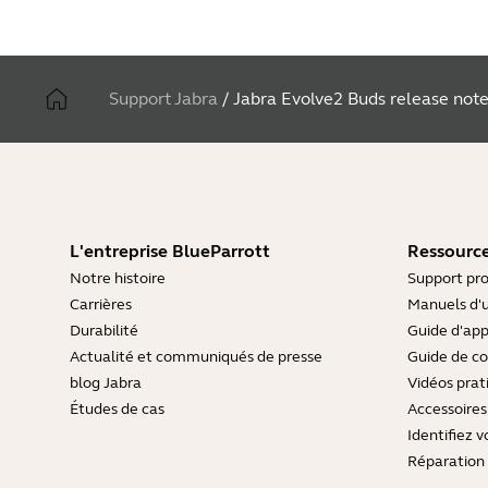
Support Jabra
/
Jabra Evolve2 Buds release not
L'entreprise BlueParrott
Ressource
Notre histoire
Support pro
Carrières
Manuels d'u
Durabilité
Guide d'ap
Actualité et communiqués de presse
Guide de co
blog Jabra
Vidéos prat
Études de cas
Accessoires
Identifiez v
Réparation 