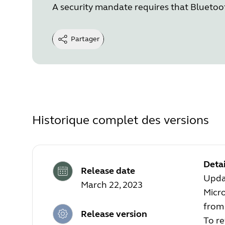
A security mandate requires that Bluetoot
Partager
Historique complet des versions
Detai
Release date
Updat
March 22, 2023
Micro
from 
Release version
To re