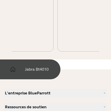
Jabra Bt4010
L'entreprise BlueParrott
Notre histoire
Ressources de soutien
Carrières