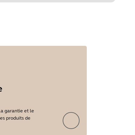
Étape 1
surundefined
e
la garantie et le
les produits de