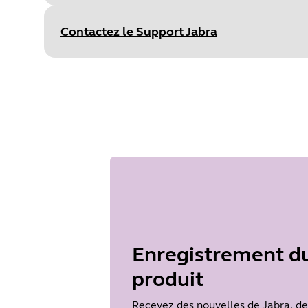
Sélectio
Size
171.9 KB
Contactez le Support Jabra
Document
Guide de démarrage rapide
Language
Type
pdf
Size
2.6 MB
Enregistrement d
produit
Recevez des nouvelles de Jabra, de