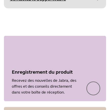
commencer
Document
Guide de démarrage rapide
Language
Étape 1
surundefined
Type
pdf
Size
2.4 MB
Enregistrement du produit
Recevez des nouvelles de Jabra, des
offres et des conseils directement
dans votre boîte de réception.