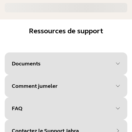
Ressources de support
Documents
Comment jumeler
Document
Manuel utilisateur
Language
FAQ
Sélectionnez votre système
Type
pdf
d'exploitation pour
Size
1.6 MB
Contactez le Support Jabra