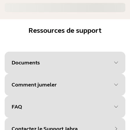
Ressources de support
Documents
Comment jumeler
Document
Caractéristiques techniques
Language
FAQ
Sélectionnez votre système
Type
pdf
d'exploitation pour
Size
438.3 KB
Contactez le Support Jabra