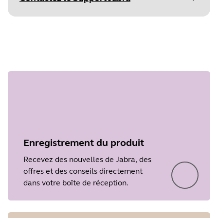
commencer
Document
Manuel utilisateur
Language
Étape 1
surundefined
Type
pdf
Size
1.6 MB
Enregistrement du produit
Recevez des nouvelles de Jabra, des
offres et des conseils directement
dans votre boîte de réception.