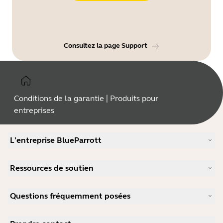
Consultez la page Support
Conditions de la garantie | Produits pour
entreprises
L'entreprise BlueParrott
Notre histoire
Ressources de soutien
Carrières
Durabilité
Support produits
Actualité et communiqués de presse
Questions fréquemment posées
Manuels d'utilisation
blog Jabra
Guide d'appairage Bluetooth
Comment choisir un bon micro-casque pour Skype ?
Études de cas
Guide de compatibilité