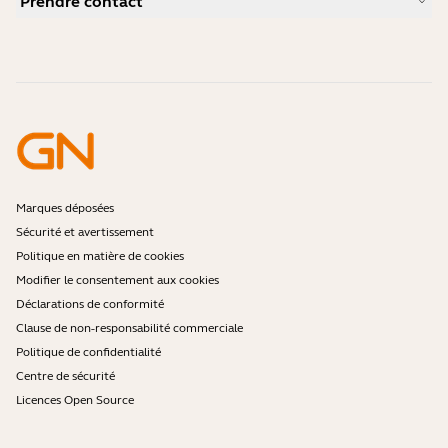
Prendre contact
Comment choisir un bon micro-casque pour iPhone ?
Vidéos pratiques
Les micro-casques Bluetooth sont-ils sécurisés ?
Contacter l'équipe commerciale Jabra
Accessoires
Commandes en ligne
Identifiez votre produit
Enregistrez votre produit
Réparation en libre-service
Devenir revendeur
Politique de fin de vie de l'entreprise
Programme pour développeurs
Marques déposées
Sécurité et avertissement
Politique en matière de cookies
Modifier le consentement aux cookies
Déclarations de conformité
Clause de non-responsabilité commerciale
Politique de confidentialité
Centre de sécurité
Licences Open Source