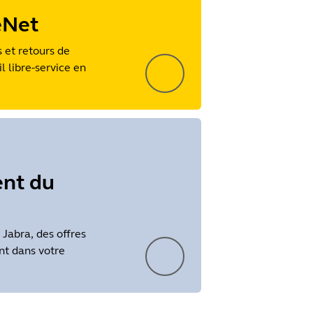
eNet
et retours de
l libre-service en
ent du
Jabra, des offres
nt dans votre