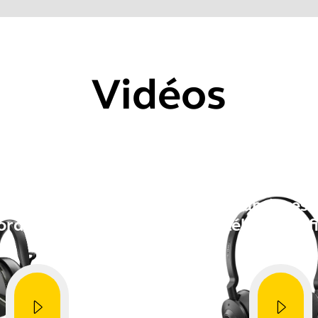
hez le numéro de série de votre produit avant de vérifier la g
.
Vidéos
Showing 5 of 119
Comment faire
Comment fair
mètres avec un
Paramètres 
ordinateur
téléphone f