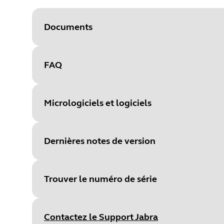
Documents
FAQ
Document
Fiche technique de la série Eng
Language
Micrologiciels et logiciels
Type
pdf
Size
1.4 MB
Dernières notes de version
File
Firmware
Platform
Windows
Trouver le numéro de série
Language
Multilingue
Document
Manuel de l'utilisateur
Release date
:
November 04, 2
Release date
2025/11/04
Contactez le Support Jabra
Language
Release version
:
5.19.3