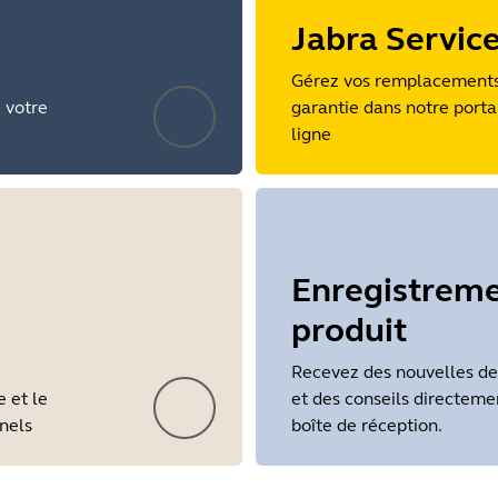
Jabra Servic
Gérez vos remplacements 
e votre
garantie dans notre portai
ligne
Enregistrem
produit
Recevez des nouvelles de 
e et le
et des conseils directeme
nnels
boîte de réception.