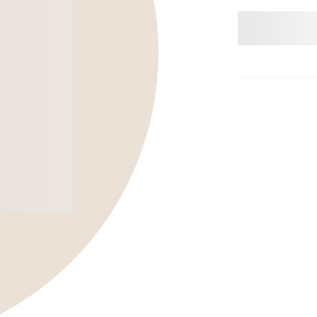
‎
Jabr