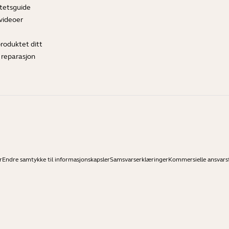
tetsguide
videoer
produktet ditt
 reparasjon
r
Endre samtykke til informasjonskapsler
Samsvarserklæringer
Kommersielle ansvarsf