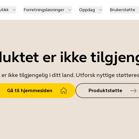
utikk
Forretningsløsninger
Oppdag
Brukerstøtte
uktet er ikke tilgjen
er ikke tilgjengelig i ditt land. Utforsk nyttige støtter
Gå til hjemmesiden
Produktstøtte