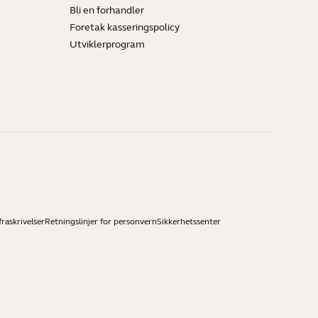
Bli en forhandler
Foretak kasseringspolicy
Utviklerprogram
raskrivelser
Retningslinjer for personvern
Sikkerhetssenter