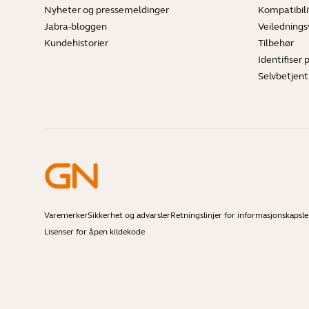
Nyheter og pressemeldinger
Kompatibili
Jabra-bloggen
Veilednings
Kundehistorier
Tilbehør
Identifiser 
Selvbetjent
Varemerker
Sikkerhet og advarsler
Retningslinjer for informasjonskapsle
Lisenser for åpen kildekode