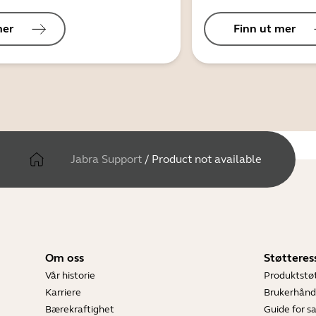
mer
Finn ut mer
Jabra Support
/
Product not available
Om oss
Støtteres
Vår historie
Produktstø
Karriere
Brukerhånd
Bærekraftighet
Guide for 