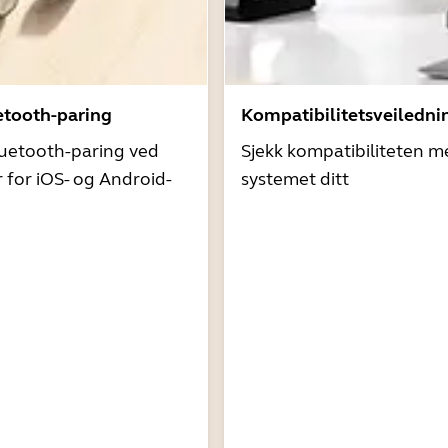
etooth-paring
Kompatibilitetsveiledni
uetooth-paring ved
Sjekk kompatibiliteten m
r for iOS- og Android-
systemet ditt