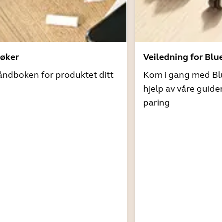
øker
Veiledning for Blu
åndboken for produktet ditt
Kom i gang med Bl
hjelp av våre guide
paring