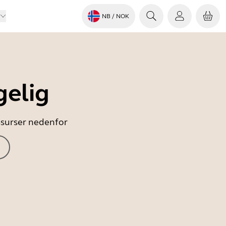
NB
/ NOK
gelig
essurser nedenfor