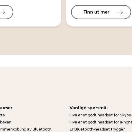
Finn ut mer
surser
Vanlige spørsmål
tte
Hva er et godt headset for Skype
bøker
Hva er et godt headset for iPhon
sammenkobling av Bluetooth
Er Bluetooth-headset trygge?