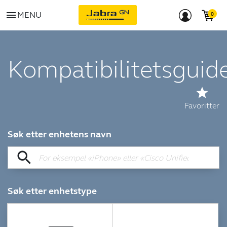
menu
MENU
Kompatibilitetsguid
star
Favoritter
Søk etter enhetens navn
search
Søk etter enhetstype