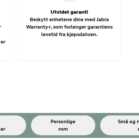
Utvidet garanti
Beskytt enhetene dine med Jabra
r
Warranty+, som forlenger garantiens
levetid fra kjøpsdatoen.
 er
Personlige
Små og 
ter
rom