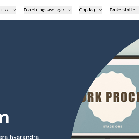
utikk
Forretningsløsninger
Oppdag
Brukerstøtte
m
ere hverandre