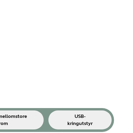
mellomstore
USB-
rom
kringutstyr