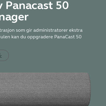
v Panacast 50
anager
rasjon som gir administratorer ekstra
odulen kan du oppgradere PanaCast 50