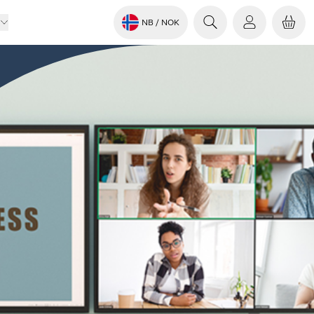
NB
/ NOK