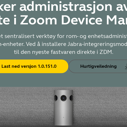
ker administrasjon a
te i Zoom Device M
entralisert verktøy for rom- og enhetsadminist
-enheter. Ved å installere Jabra-integreringsm
til den nyeste fastvaren direkte i ZDM.
Last ned versjon 1.0.151.0
Hurtigveiledning