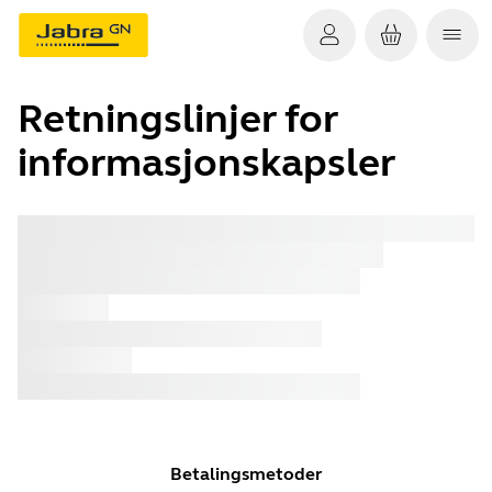
Retningslinjer for
informasjonskapsler
x xxx
x xxx
x xxx
x xxx
x xxx
x xxx
x xxx
Betalingsmetoder