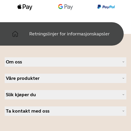
Retningslinjer for informasjonskapsler
Om oss
Om Jabra
Våre produkter
Karriere
Bærekraftighet
Headset
Nyheter og pressemeldinger
Slik kjøper du
Konferansehøyttalere
Les bloggen vår
Konferansekameraer
Autoriserte forhandlere i bedriftsmarkedet
Kundehistorier
Personlige kameraer
Ta kontakt med oss
Studentrabatt
Programvare
Kontakt salgsavdelingen
Tilbehør
Kontakt brukerstøtte