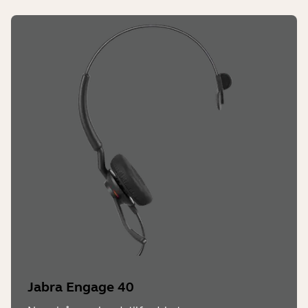
Engage 55 mono
173,5 mm x 203 mm x 63 mm
Engage 55 med valgfri bærestil
173,5 mm x 203 mm x 63 mm
Pakkemål (med ladestasjon) (BxHxD))
Engage 55 stereo
104 mm x 236 mm x 172,5 mm
Engage 55 mono
104 mm x 236 mm x 172,5 mm
Engage 55 med valgfri bærestil
N/A
Vekt (headset)
Jabra Engage 40
83g (stereo), 57g (mono), 21g (valgfri