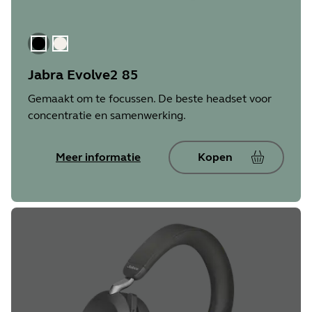
zwart
Goud Beige
Jabra Evolve2 85
Gemaakt om te focussen. De beste headset voor
concentratie en samenwerking.
Meer informatie
Kopen