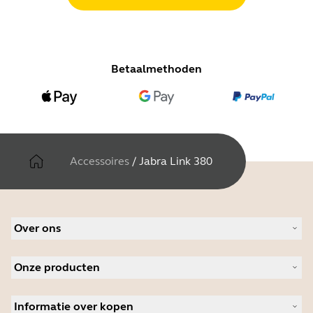
Betaalmethoden
Accessoires
/
Jabra Link 380
Over ons
Over Jabra
Onze producten
Werken bij Jabra
Duurzaamheid
Headsets
Nieuws en persberichten
Informatie over kopen
Speakerphones