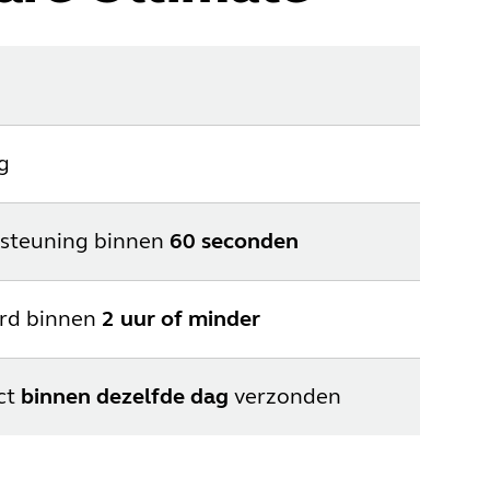
g
rsteuning binnen
60 seconden
ord binnen
2 uur of minder
ct
binnen dezelfde dag
verzonden