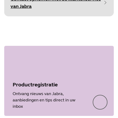
beginnen
van Jabra
Document
Technische specificaties
Language
Engels
Stap 1 van
Type
pdf
undefined
Size
125.7 KB
Productregistratie
Ontvang nieuws van Jabra,
aanbiedingen en tips direct in uw
inbox