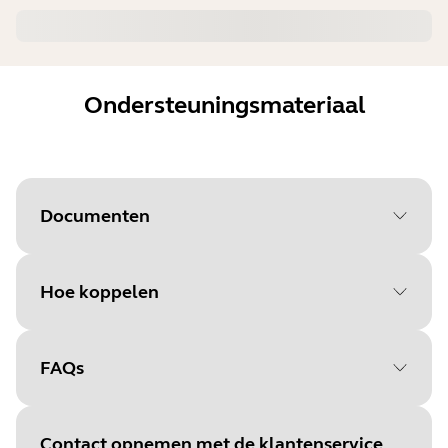
Ondersteuningsmateriaal
Documenten
Hoe koppelen
Document
Quick Start-handleiding
Language
FAQs
Selecteer je
Type
pdf
besturingssysteem om te
Size
276.7 KB
Contact opnemen met de klantenservice