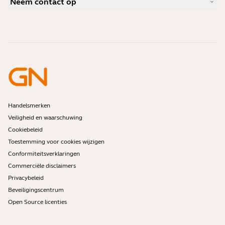
Neem contact op
Wat is een goede headset voor iPhone?
Instructievideo's
Zijn Bluetooth-headsets veilig?
Contact opnemen met Jabra Sales
Accessoires
Online bestellingen
Identificeer jouw product
Registreer uw product
Zelfreparatie
Word wederverkoper
Enterprise end-of-lifebeleid
Ontwikkelaarsprogramma
Handelsmerken
Veiligheid en waarschuwing
Cookiebeleid
Toestemming voor cookies wijzigen
Conformiteitsverklaringen
Commerciële disclaimers
Privacybeleid
Beveiligingscentrum
Open Source licenties