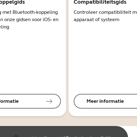
oppelgids
Compatibiliteitsgids
g met Bluetooth-koppeling
Controleer compatibiliteit 
n onze gidsen voor iOS- en
apparaat of systeem
ling
formatie
Meer informatie