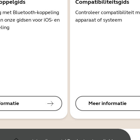
oppelgids
Compatibiliteitsgids
g met Bluetooth-koppeling
Controleer compatibiliteit 
n onze gidsen voor iOS- en
apparaat of systeem
ling
formatie
Meer informatie