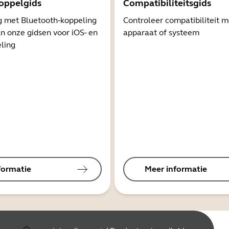
oppelgids
Compatibiliteitsgids
g met Bluetooth-koppeling
Controleer compatibiliteit 
n onze gidsen voor iOS- en
apparaat of systeem
ling
formatie
Meer informatie