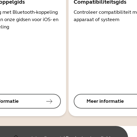
oppelgids
Compatibiliteitsgids
g met Bluetooth-koppeling
Controleer compatibiliteit 
n onze gidsen voor iOS- en
apparaat of systeem
ling
formatie
Meer informatie