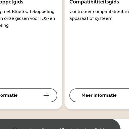
oppelgids
Compatibiliteitsgids
g met Bluetooth-koppeling
Controleer compatibiliteit 
n onze gidsen voor iOS- en
apparaat of systeem
ling
formatie
Meer informatie