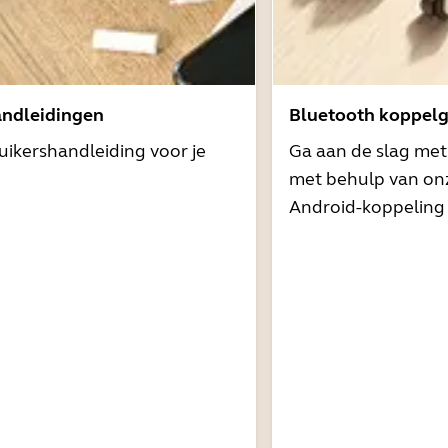
andleidingen
Bluetooth koppelg
uikershandleiding voor je
Ga aan de slag me
met behulp van onz
Android-koppeling