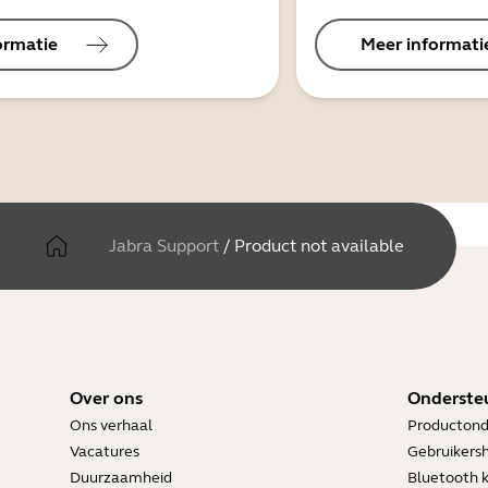
ormatie
Meer informati
Jabra Support
/
Product not available
Over ons
Onderste
Ons verhaal
Productond
Vacatures
Gebruikers
Duurzaamheid
Bluetooth 