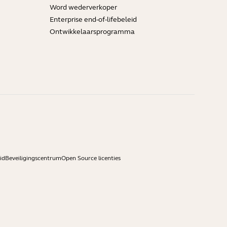
Word wederverkoper
Enterprise end-of-lifebeleid
Ontwikkelaarsprogramma
id
Beveiligingscentrum
Open Source licenties