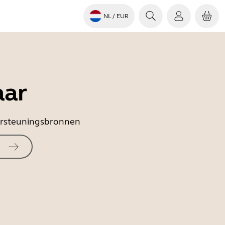
NL
/ EUR
aar
dersteuningsbronnen