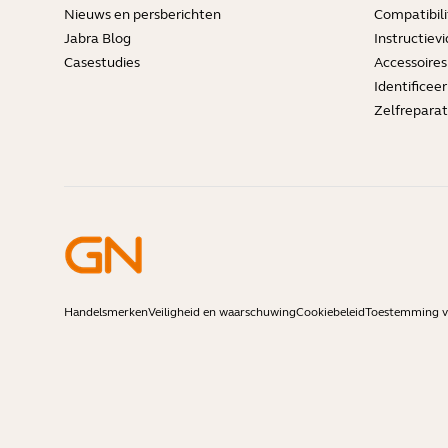
Nieuws en persberichten
Compatibili
Jabra Blog
Instructievi
Casestudies
Accessoires
Identificee
Zelfreparat
Handelsmerken
Veiligheid en waarschuwing
Cookiebeleid
Toestemming vo