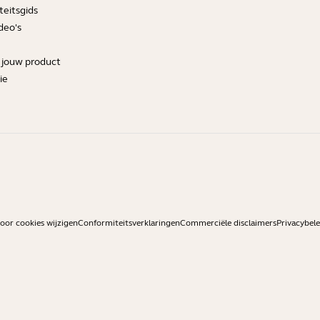
teitsgids
deo's
r jouw product
ie
or cookies wijzigen
Conformiteitsverklaringen
Commerciële disclaimers
Privacybele