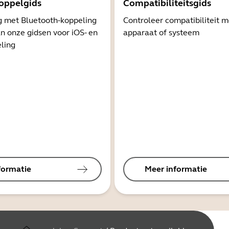
oppelgids
Compatibiliteitsgids
g met Bluetooth-koppeling
Controleer compatibiliteit 
n onze gidsen voor iOS- en
apparaat of systeem
ling
formatie
Meer informatie