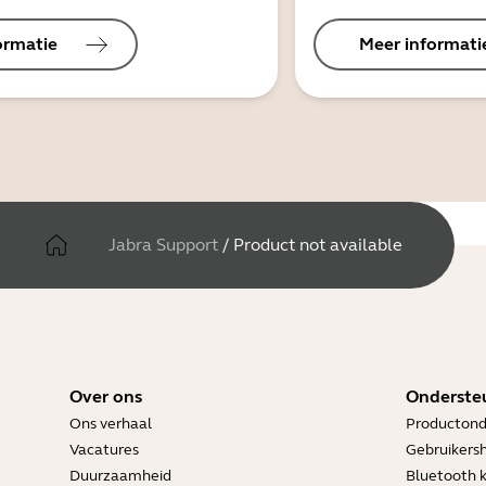
ormatie
Meer informati
Jabra Support
/
Product not available
Over ons
Onderste
Ons verhaal
Productond
Vacatures
Gebruikers
Duurzaamheid
Bluetooth 