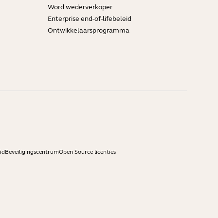
Word wederverkoper
Enterprise end-of-lifebeleid
Ontwikkelaarsprogramma
id
Beveiligingscentrum
Open Source licenties