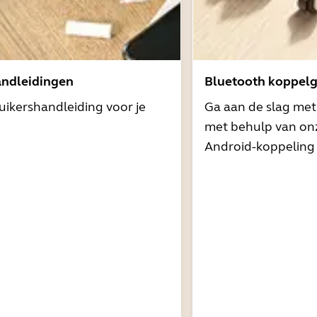
andleidingen
Bluetooth koppelg
uikershandleiding voor je
Ga aan de slag me
met behulp van onz
Android-koppeling