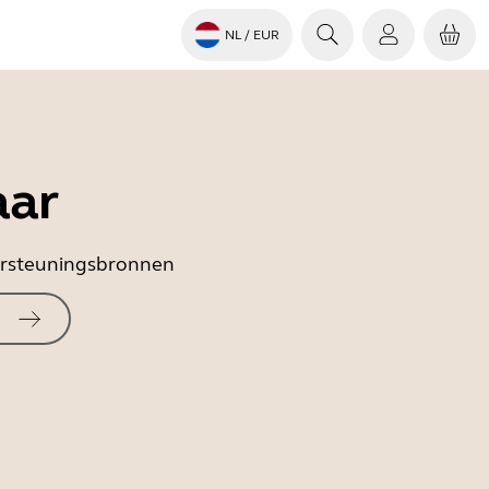
NL
/ EUR
aar
dersteuningsbronnen