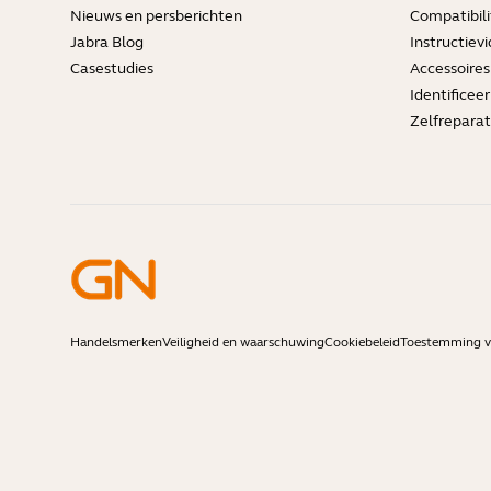
Nieuws en persberichten
Compatibili
Jabra Blog
Instructievi
Casestudies
Accessoires
Identificee
Zelfreparat
Handelsmerken
Veiligheid en waarschuwing
Cookiebeleid
Toestemming vo