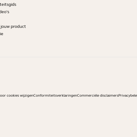
teitsgids
deo's
r jouw product
ie
or cookies wijzigen
Conformiteitsverklaringen
Commerciële disclaimers
Privacybele