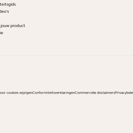
teitsgids
deo's
r jouw product
ie
or cookies wijzigen
Conformiteitsverklaringen
Commerciële disclaimers
Privacybele