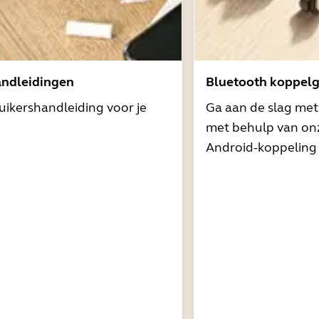
andleidingen
Bluetooth koppelg
uikershandleiding voor je
Ga aan de slag me
met behulp van onz
Android-koppeling