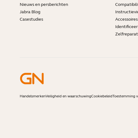
Nieuws en persberichten
Compatibili
Jabra Blog
Instructievi
Casestudies
Accessoires
Identificee
Zelfreparat
Handelsmerken
Veiligheid en waarschuwing
Cookiebeleid
Toestemming vo