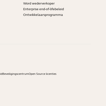
Word wederverkoper
Enterprise end-of-lifebeleid
Ontwikkelaarsprogramma
id
Beveiligingscentrum
Open Source licenties