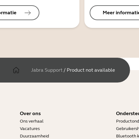
ormatie
Meer informati
Jabra Support
/
Product not available
Over ons
Onderste
Ons verhaal
Productond
Vacatures
Gebruikers
Duurzaamheid
Bluetooth 