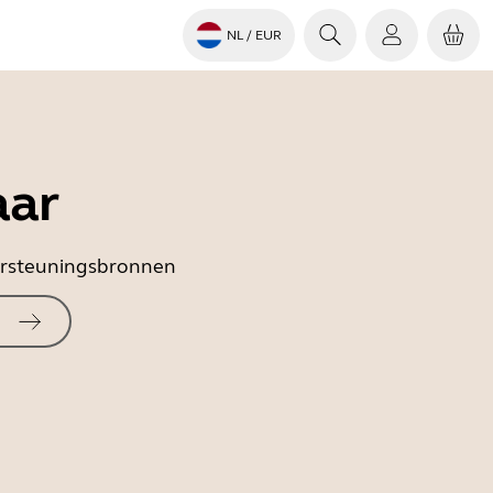
NL
/ EUR
aar
dersteuningsbronnen