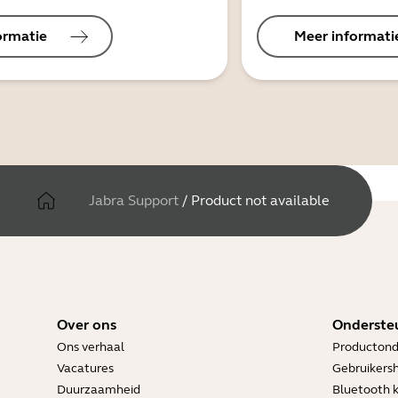
ormatie
Meer informati
Jabra Support
/
Product not available
Over ons
Onderste
Ons verhaal
Productond
Vacatures
Gebruikers
Duurzaamheid
Bluetooth 