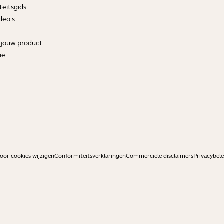
teitsgids
deo's
r jouw product
ie
or cookies wijzigen
Conformiteitsverklaringen
Commerciële disclaimers
Privacybele