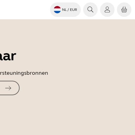
NL
/ EUR
aar
dersteuningsbronnen