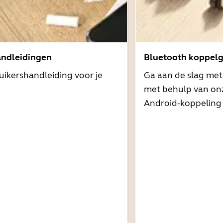
andleidingen
Bluetooth koppelg
uikershandleiding voor je
Ga aan de slag me
met behulp van onz
Android-koppeling