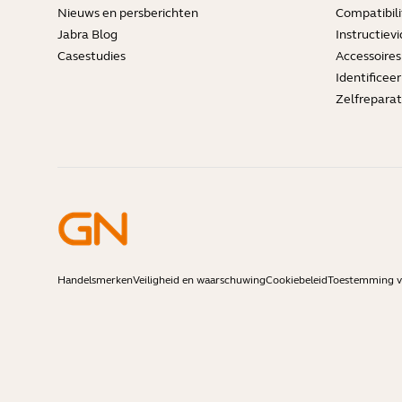
Nieuws en persberichten
Compatibili
Jabra Blog
Instructievi
Casestudies
Accessoires
Identificee
Zelfreparat
Handelsmerken
Veiligheid en waarschuwing
Cookiebeleid
Toestemming vo