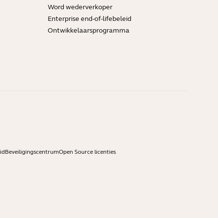
Word wederverkoper
Enterprise end-of-lifebeleid
Ontwikkelaarsprogramma
id
Beveiligingscentrum
Open Source licenties