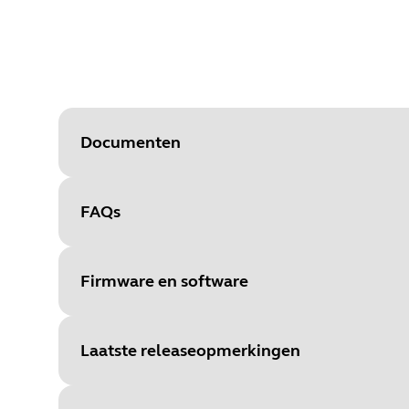
Documenten
FAQs
Document
Technische specificaties
Language
Firmware en software
Type
pdf
Size
113.9 KB
Laatste releaseopmerkingen
File
Firmware
Platform
Windows