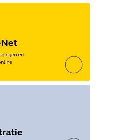
eNet
ngingen en
online
tratie