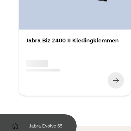
Jabra Biz 2400 II Kledingklemmen
x xxx,xx xx
(
x xxx,xx xx
x xxx xxx
)
Jabra Evolve 65