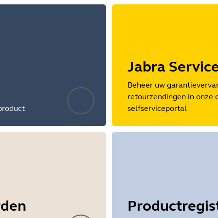
Jabra Servic
Beheer uw garantieverva
retourzendingen in onze 
product
selfserviceportal
rden
Productregis