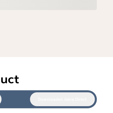
duct
Downloaden Jabra Direct