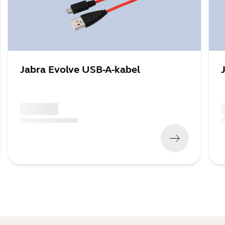
Jabra Evolve USB-A-kabel
x xxx,xx xx
x
(
x xxx,xx xx
x xxx xxx
)
(