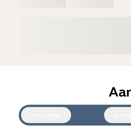
Aan
Hoe koppelen
De head