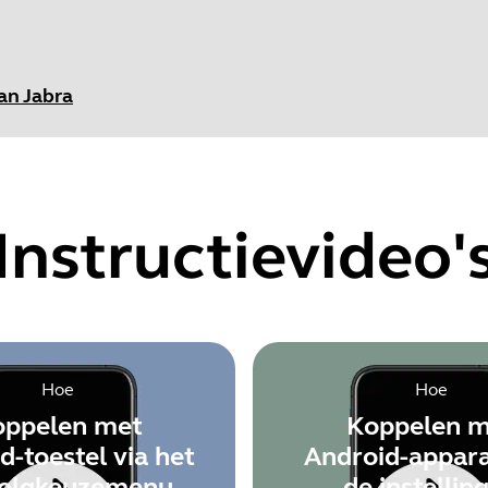
an Jabra
et serienummer van je product op voordat je de garantie contr
rovements
Instructievideo'
Showing 5 of 89
Hoe
Hoe
oppelen met
Koppelen m
d-toestel via het
Android-appara
olgkeuzemenu
de instellin