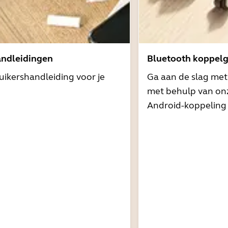
andleidingen
Bluetooth koppelg
uikershandleiding voor je
Ga aan de slag me
met behulp van onz
Android-koppeling