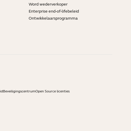
Word wederverkoper
Enterprise end-of-lifebeleid
Ontwikkelaarsprogramma
id
Beveiligingscentrum
Open Source licenties