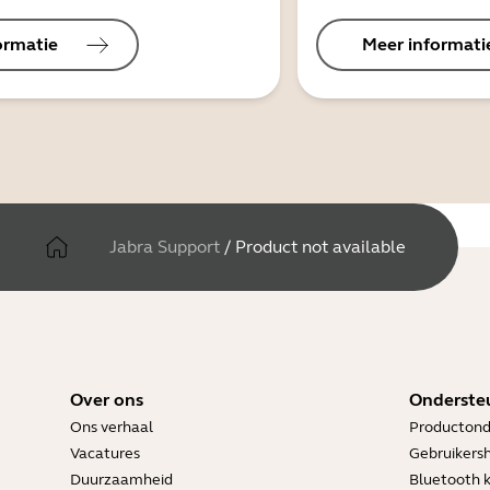
ormatie
Meer informati
Jabra Support
/
Product not available
Over ons
Onderste
Ons verhaal
Productond
Vacatures
Gebruikers
Duurzaamheid
Bluetooth 