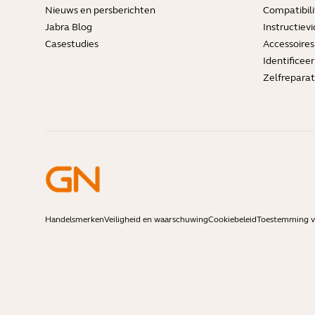
Nieuws en persberichten
Compatibili
Jabra Blog
Instructievi
Casestudies
Accessoires
Identificee
Zelfreparat
Handelsmerken
Veiligheid en waarschuwing
Cookiebeleid
Toestemming vo