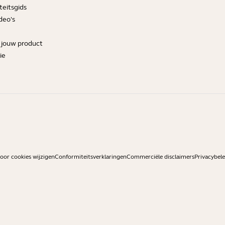
teitsgids
deo's
r jouw product
ie
or cookies wijzigen
Conformiteitsverklaringen
Commerciële disclaimers
Privacybele