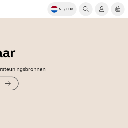
NL
/ EUR
aar
dersteuningsbronnen