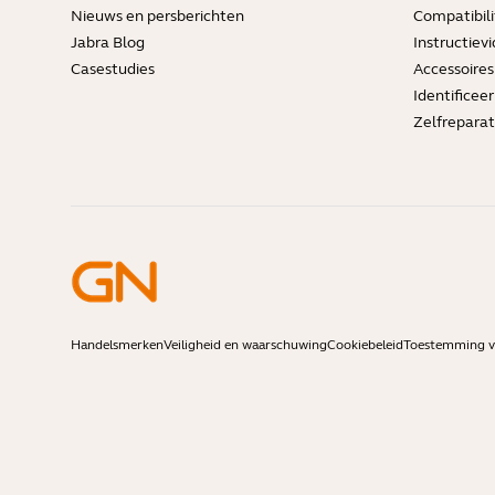
Nieuws en persberichten
Compatibili
Jabra Blog
Instructievi
Casestudies
Accessoires
Identificee
Zelfreparat
Handelsmerken
Veiligheid en waarschuwing
Cookiebeleid
Toestemming vo