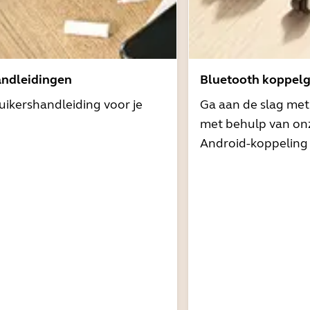
andleidingen
Bluetooth koppelg
uikershandleiding voor je
Ga aan de slag me
met behulp van onz
Android-koppeling