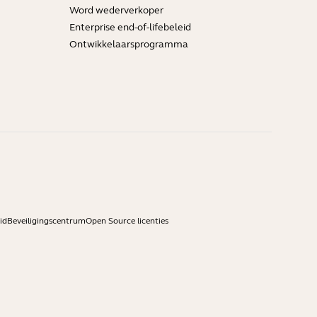
Word wederverkoper
Enterprise end-of-lifebeleid
Ontwikkelaarsprogramma
id
Beveiligingscentrum
Open Source licenties