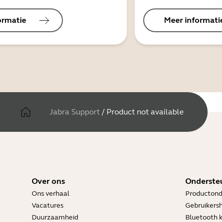
ormatie
Meer informati
Jabra Support
/
Product not available
Over ons
Onderste
Ons verhaal
Productond
Vacatures
Gebruikers
Duurzaamheid
Bluetooth 