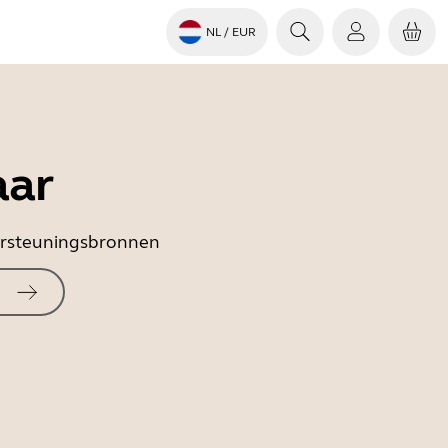
NL
/ EUR
aar
dersteuningsbronnen