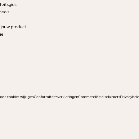
teitsgids
deo's
r jouw product
ie
or cookies wijzigen
Conformiteitsverklaringen
Commerciële disclaimers
Privacybele