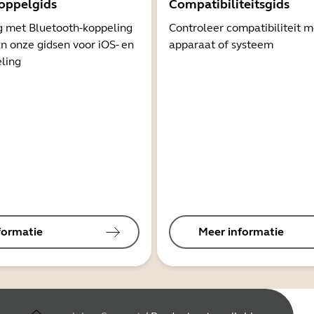
oppelgids
Compatibiliteitsgids
g met Bluetooth-koppeling
Controleer compatibiliteit 
n onze gidsen voor iOS- en
apparaat of systeem
ling
formatie
Meer informatie